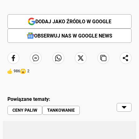
DODAJ JAKO ŹRÓDŁO W GOOGLE
OBSERWUJ NAS W GOOGLE NEWS
986
2
Powiązane tematy:
CENY PALIW
TANKOWANIE
PODATKI | VAT
STACJA PALIW
KIEROWCY
MAJÓWKA
MINISTERSTWO FINANSÓW