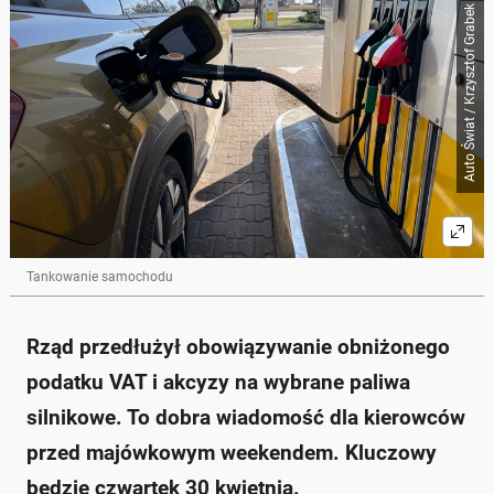
Poniżej streszczenie artykułu:
Auto Świat / Krzysztof Grabek
Skrót przygotowany przez Onet Czat z AI, może zawierać błędy.
Rząd przedłuża obniżony VAT i akcyzę na paliwa do
15 maja, co korzystnie wpłynie na kierowców.
Obniżony VAT wynosi 8% zamiast 23%, a akcyza
została zredukowana do minimalnych poziomów UE.
Maksymalne ceny paliw są ustalane przez
Ministerstwo Energii i obowiązują na wszystkich
stacjach.
Ceny paliw na majówkę zostaną ogłoszone 30
kwietnia, a obowiązywać będą do 4 maja.
Na stacjach oferowane będą dodatkowe rabaty,
które mogą wynosić nawet 35 gr na litr.
Tankowanie samochodu
Zapytaj o więcej Onet Czat z AI
Rząd przedłużył obowiązywanie obniżonego
podatku VAT i akcyzy na wybrane paliwa
silnikowe. To dobra wiadomość dla kierowców
przed majówkowym weekendem. Kluczowy
będzie czwartek 30 kwietnia.