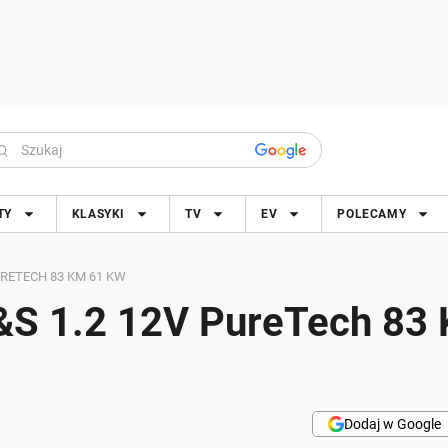
TY
KLASYKI
TV
EV
POLECAMY
PURETECH 83 KM 61 KW
S&S 1.2 12V PureTech 83
Dodaj w Google