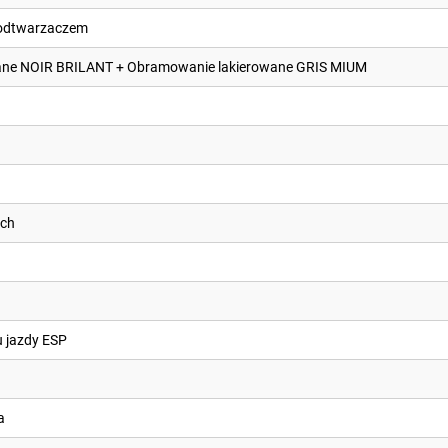
oodtwarzaczem
erwane NOIR BRILANT + Obramowanie lakierowane GRIS MIUM
ach
u jazdy ESP
a