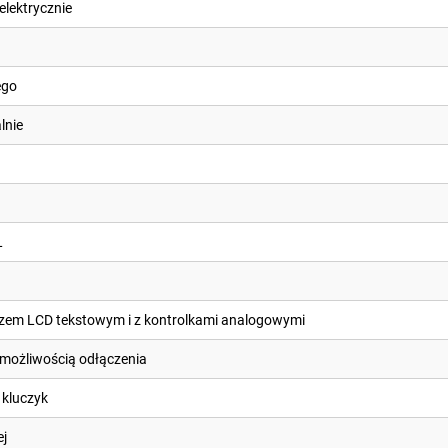
lektrycznie
ego
lnie
L
zem LCD tekstowym i z kontrolkami analogowymi
możliwością odłączenia
 kluczyk
ej