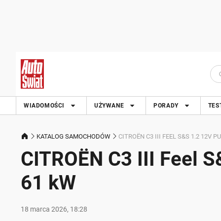
WIADOMOŚCI
UŻYWANE
PORADY
TES
KATALOG SAMOCHODÓW
CITROËN C3 III FEEL S&S 1.2 12V 
CITROËN C3 III Feel 
61 kW
18 marca 2026, 18:28