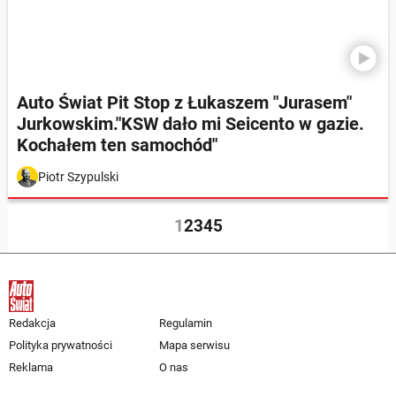
Auto Świat Pit Stop z Łukaszem "Jurasem"
Jurkowskim."KSW dało mi Seicento w gazie.
Kochałem ten samochód"
Piotr Szypulski
1
2
3
4
5
Redakcja
Regulamin
Polityka prywatności
Mapa serwisu
Reklama
O nas