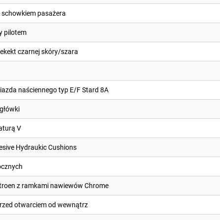
d schowkiem pasażera
y pilotem
 ekekt czarnej skóry/szara
azda naściennego typ E/F Stard 8A
agłówki
aturą V
esive Hydraukic Cushions
ocznych
 Citroen z ramkami nawiewów Chrome
przed otwarciem od wewnątrz