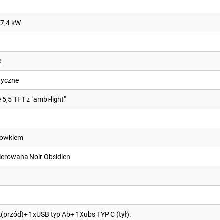
7,4 kW
e
tyczne
5,5 TFT z "ambi-light"
chowkiem
kierowana Noir Obsidien
(przód)+ 1xUSB typ Ab+ 1Xubs TYP C (tył).