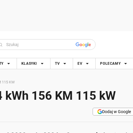
TY
KLASYKI
TV
EV
POLECAMY
M 115 KW
54 kWh 156 KM 115 kW
Dodaj w Google