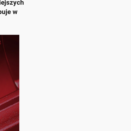
iejszych
puje w