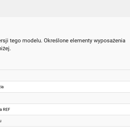
rsji tego modelu. Określone elementy wyposażenia
iżej.
ia
ia REF
u