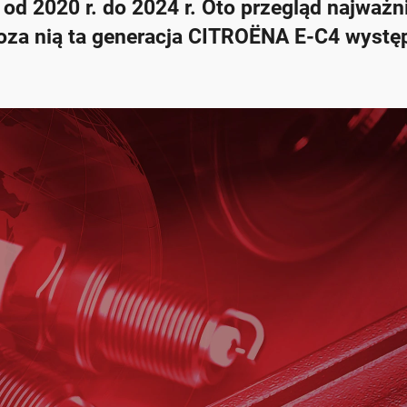
d 2020 r. do 2024 r. Oto przegląd najważn
oza nią ta generacja CITROËNA E-C4 wystę