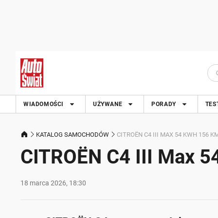
WIADOMOŚCI
UŻYWANE
PORADY
TES
KATALOG SAMOCHODÓW
CITROËN C4 III MAX 54 KWH 156 K
CITROËN C4 III Max 
18 marca 2026, 18:30