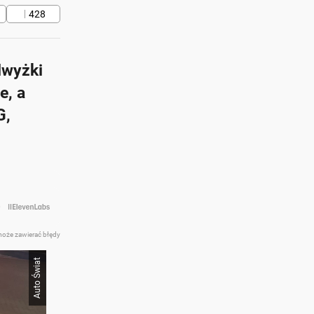
428
dwyżki
e, a
G,
 w
at z AI
może zawierać błędy
Auto Świat