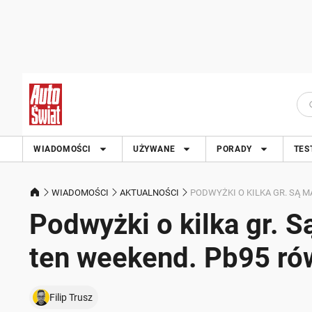
WIADOMOŚCI
UŻYWANE
PORADY
TES
WIADOMOŚCI
AKTUALNOŚCI
PODWYŻKI O KILKA GR. SĄ M
Podwyżki o kilka gr. 
ten weekend. Pb95 równ
Filip Trusz