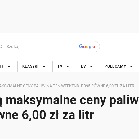
TY
KLASYKI
TV
EV
POLECAMY
AKSYMALNE CENY PALIW NA TEN WEEKEND. PB95 RÓWNE 6,00 ZŁ ZA LITR
Są maksymalne ceny paliw
e 6,00 zł za litr