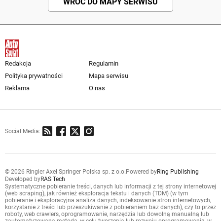
WRÓĆ DO MAPY SERWISU
Redakcja
Regulamin
Polityka prywatności
Mapa serwisu
Reklama
O nas
Social Media:
© 2026 Ringier Axel Springer Polska sp. z o.o.
Powered by
Ring Publishing
Developed by
RAS Tech
Systematyczne pobieranie treści, danych lub informacji z tej strony internetowej
(web scraping), jak również eksploracja tekstu i danych (TDM) (w tym
pobieranie i eksploracyjna analiza danych, indeksowanie stron internetowych,
korzystanie z treści lub przeszukiwanie z pobieraniem baz danych), czy to przez
roboty, web crawlers, oprogramowanie, narzędzia lub dowolną manualną lub