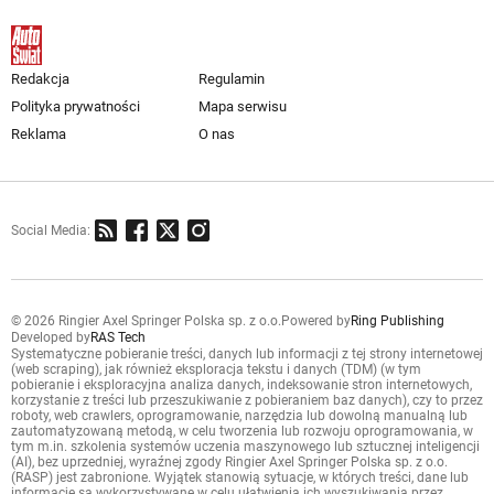
Redakcja
Regulamin
Polityka prywatności
Mapa serwisu
Reklama
O nas
Social Media:
© 2026 Ringier Axel Springer Polska sp. z o.o.
Powered by
Ring Publishing
Developed by
RAS Tech
Systematyczne pobieranie treści, danych lub informacji z tej strony internetowej
(web scraping), jak również eksploracja tekstu i danych (TDM) (w tym
pobieranie i eksploracyjna analiza danych, indeksowanie stron internetowych,
korzystanie z treści lub przeszukiwanie z pobieraniem baz danych), czy to przez
roboty, web crawlers, oprogramowanie, narzędzia lub dowolną manualną lub
zautomatyzowaną metodą, w celu tworzenia lub rozwoju oprogramowania, w
tym m.in. szkolenia systemów uczenia maszynowego lub sztucznej inteligencji
(AI), bez uprzedniej, wyraźnej zgody Ringier Axel Springer Polska sp. z o.o.
(RASP) jest zabronione. Wyjątek stanowią sytuacje, w których treści, dane lub
informacje są wykorzystywane w celu ułatwienia ich wyszukiwania przez