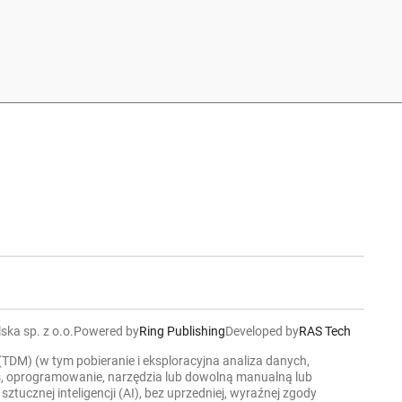
ska sp. z o.o.
Powered by
Ring Publishing
Developed by
RAS Tech
 (TDM) (w tym pobieranie i eksploracyjna analiza danych,
ers, oprogramowanie, narzędzia lub dowolną manualną lub
cznej inteligencji (AI), bez uprzedniej, wyraźnej zgody