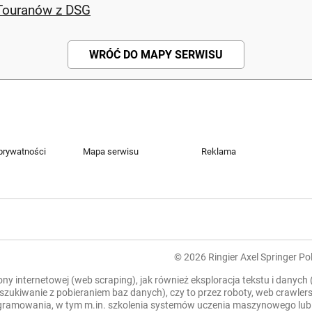
 Touranów z DSG
WRÓĆ DO MAPY SERWISU
 prywatności
Mapa serwisu
Reklama
© 2026 Ringier Axel Springer Pol
rony internetowej (web scraping), jak również eksploracja tekstu i danych
zeszukiwanie z pobieraniem baz danych), czy to przez roboty, web crawl
mowania, w tym m.in. szkolenia systemów uczenia maszynowego lub sztu