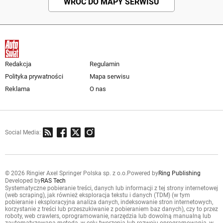
WRÓĆ DO MAPY SERWISU
Redakcja
Regulamin
Polityka prywatności
Mapa serwisu
Reklama
O nas
Social Media:
© 2026 Ringier Axel Springer Polska sp. z o.o.
Powered by
Ring Publishing
Developed by
RAS Tech
Systematyczne pobieranie treści, danych lub informacji z tej strony internetowej
(web scraping), jak również eksploracja tekstu i danych (TDM) (w tym
pobieranie i eksploracyjna analiza danych, indeksowanie stron internetowych,
korzystanie z treści lub przeszukiwanie z pobieraniem baz danych), czy to przez
roboty, web crawlers, oprogramowanie, narzędzia lub dowolną manualną lub