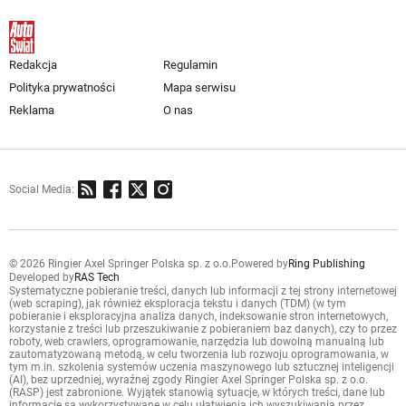
Redakcja
Regulamin
Polityka prywatności
Mapa serwisu
Reklama
O nas
Social Media:
© 2026 Ringier Axel Springer Polska sp. z o.o.
Powered by
Ring Publishing
Developed by
RAS Tech
Systematyczne pobieranie treści, danych lub informacji z tej strony internetowej
(web scraping), jak również eksploracja tekstu i danych (TDM) (w tym
pobieranie i eksploracyjna analiza danych, indeksowanie stron internetowych,
korzystanie z treści lub przeszukiwanie z pobieraniem baz danych), czy to przez
roboty, web crawlers, oprogramowanie, narzędzia lub dowolną manualną lub
zautomatyzowaną metodą, w celu tworzenia lub rozwoju oprogramowania, w
tym m.in. szkolenia systemów uczenia maszynowego lub sztucznej inteligencji
(AI), bez uprzedniej, wyraźnej zgody Ringier Axel Springer Polska sp. z o.o.
(RASP) jest zabronione. Wyjątek stanowią sytuacje, w których treści, dane lub
informacje są wykorzystywane w celu ułatwienia ich wyszukiwania przez