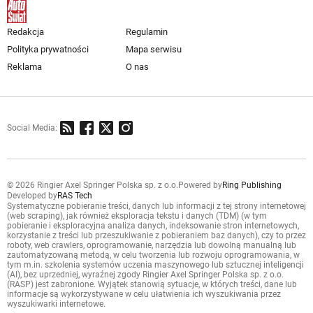
Redakcja
Regulamin
Polityka prywatności
Mapa serwisu
Reklama
O nas
Social Media:
© 2026 Ringier Axel Springer Polska sp. z o.o.
Powered by
Ring Publishing
Developed by
RAS Tech
Systematyczne pobieranie treści, danych lub informacji z tej strony internetowej
(web scraping), jak również eksploracja tekstu i danych (TDM) (w tym
pobieranie i eksploracyjna analiza danych, indeksowanie stron internetowych,
korzystanie z treści lub przeszukiwanie z pobieraniem baz danych), czy to przez
roboty, web crawlers, oprogramowanie, narzędzia lub dowolną manualną lub
zautomatyzowaną metodą, w celu tworzenia lub rozwoju oprogramowania, w
tym m.in. szkolenia systemów uczenia maszynowego lub sztucznej inteligencji
(AI), bez uprzedniej, wyraźnej zgody Ringier Axel Springer Polska sp. z o.o.
(RASP) jest zabronione. Wyjątek stanowią sytuacje, w których treści, dane lub
informacje są wykorzystywane w celu ułatwienia ich wyszukiwania przez
wyszukiwarki internetowe.