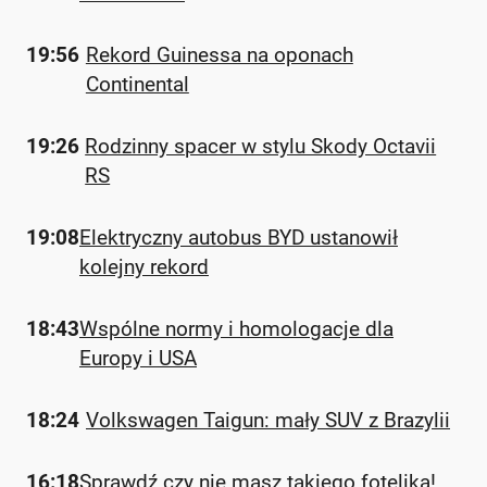
19:56
Rekord Guinessa na oponach
Continental
19:26
Rodzinny spacer w stylu Skody Octavii
RS
19:08
Elektryczny autobus BYD ustanowił
kolejny rekord
18:43
Wspólne normy i homologacje dla
Europy i USA
18:24
Volkswagen Taigun: mały SUV z Brazylii
16:18
Sprawdź czy nie masz takiego fotelika!