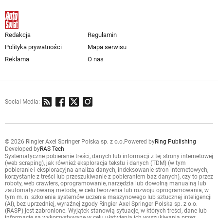
Redakcja
Regulamin
Polityka prywatności
Mapa serwisu
Reklama
O nas
Social Media:
© 2026 Ringier Axel Springer Polska sp. z o.o.
Powered by
Ring Publishing
Developed by
RAS Tech
Systematyczne pobieranie treści, danych lub informacji z tej strony internetowej
(web scraping), jak również eksploracja tekstu i danych (TDM) (w tym
pobieranie i eksploracyjna analiza danych, indeksowanie stron internetowych,
korzystanie z treści lub przeszukiwanie z pobieraniem baz danych), czy to przez
roboty, web crawlers, oprogramowanie, narzędzia lub dowolną manualną lub
zautomatyzowaną metodą, w celu tworzenia lub rozwoju oprogramowania, w
tym m.in. szkolenia systemów uczenia maszynowego lub sztucznej inteligencji
(AI), bez uprzedniej, wyraźnej zgody Ringier Axel Springer Polska sp. z o.o.
(RASP) jest zabronione. Wyjątek stanowią sytuacje, w których treści, dane lub
informacje są wykorzystywane w celu ułatwienia ich wyszukiwania przez