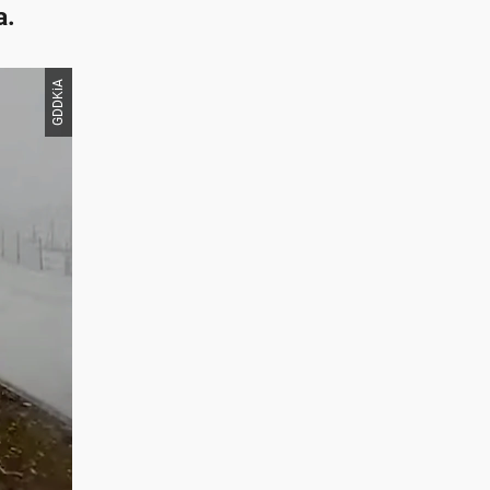
a.
GDDKiA