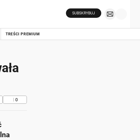
SUBSKRYBUJ
TREŚCI PREMIUM
wała
0
ć
lna