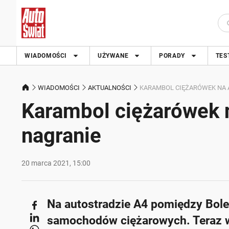
WIADOMOŚCI
UŻYWANE
PORADY
TES
WIADOMOŚCI
AKTUALNOŚCI
KARAMBOL CIĘŻARÓWEK NA 
Karambol ciężarówek 
nagranie
20 marca 2021, 15:00
Na autostradzie A4 pomiędzy Bole
samochodów ciężarowych. Teraz w