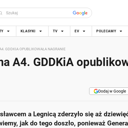
TY
KLASYKI
TV
EV
POLECAMY
A4. GDDKIA OPUBLIKOWAŁA NAGRANIE
na A4. GDDKiA opubliko
Dodaj w Google
sławcem a Legnicą zderzyło się aż dziewię
iemy, jak do tego doszło, ponieważ Genera