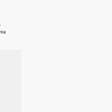
e
nia