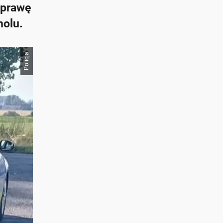
oprawę
holu.
Policja