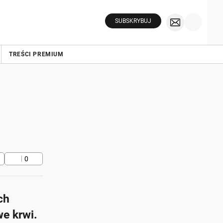
SUBSKRYBUJ
TREŚCI PREMIUM
0
ch
e krwi.