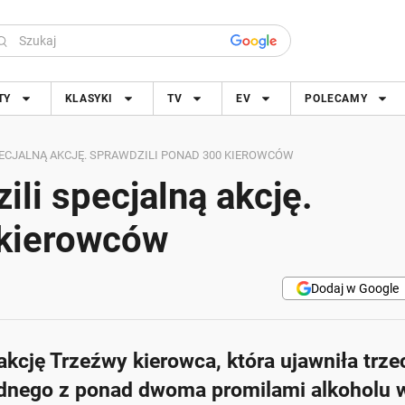
TY
KLASYKI
TV
EV
POLECAMY
ECJALNĄ AKCJĘ. SPRAWDZILI PONAD 300 KIEROWCÓW
ili specjalną akcję.
 kierowców
Dodaj w Google
akcję Trzeźwy kierowca, która ujawniła trze
ednego z ponad dwoma promilami alkoholu w