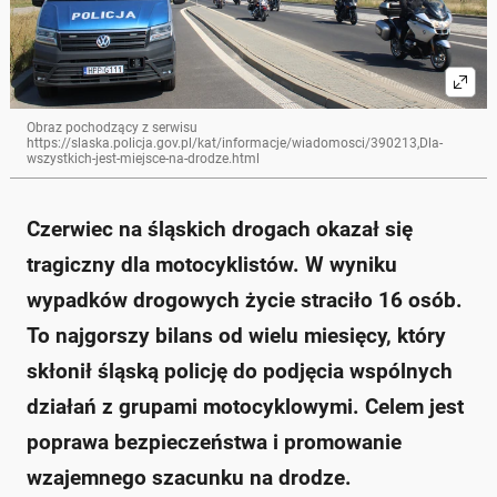
Obraz pochodzący z serwisu
https://slaska.policja.gov.pl/kat/informacje/wiadomosci/390213,Dla-
wszystkich-jest-miejsce-na-drodze.html
Czerwiec na śląskich drogach okazał się
tragiczny dla motocyklistów. W wyniku
wypadków drogowych życie straciło 16 osób.
To najgorszy bilans od wielu miesięcy, który
skłonił śląską policję do podjęcia wspólnych
działań z grupami motocyklowymi. Celem jest
poprawa bezpieczeństwa i promowanie
wzajemnego szacunku na drodze.