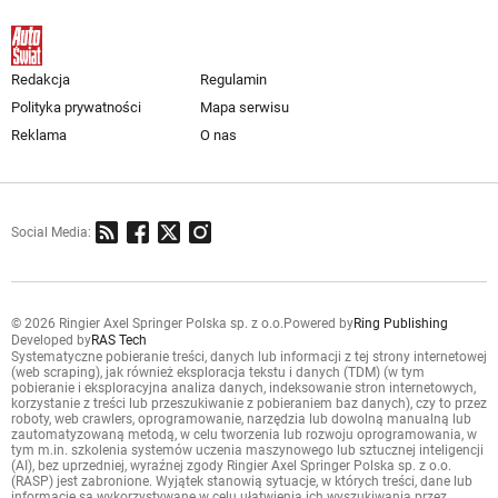
Redakcja
Regulamin
Polityka prywatności
Mapa serwisu
Reklama
O nas
Social Media:
© 2026 Ringier Axel Springer Polska sp. z o.o.
Powered by
Ring Publishing
Developed by
RAS Tech
Systematyczne pobieranie treści, danych lub informacji z tej strony internetowej
(web scraping), jak również eksploracja tekstu i danych (TDM) (w tym
pobieranie i eksploracyjna analiza danych, indeksowanie stron internetowych,
korzystanie z treści lub przeszukiwanie z pobieraniem baz danych), czy to przez
roboty, web crawlers, oprogramowanie, narzędzia lub dowolną manualną lub
zautomatyzowaną metodą, w celu tworzenia lub rozwoju oprogramowania, w
tym m.in. szkolenia systemów uczenia maszynowego lub sztucznej inteligencji
(AI), bez uprzedniej, wyraźnej zgody Ringier Axel Springer Polska sp. z o.o.
(RASP) jest zabronione. Wyjątek stanowią sytuacje, w których treści, dane lub
informacje są wykorzystywane w celu ułatwienia ich wyszukiwania przez