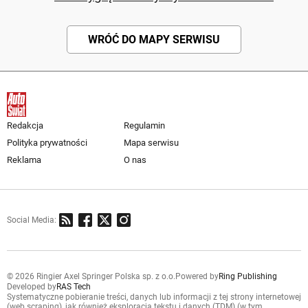
WRÓĆ DO MAPY SERWISU
Redakcja
Regulamin
Polityka prywatności
Mapa serwisu
Reklama
O nas
Social Media:
© 2026 Ringier Axel Springer Polska sp. z o.o.
Powered by
Ring Publishing
Developed by
RAS Tech
Systematyczne pobieranie treści, danych lub informacji z tej strony internetowej
(web scraping), jak również eksploracja tekstu i danych (TDM) (w tym