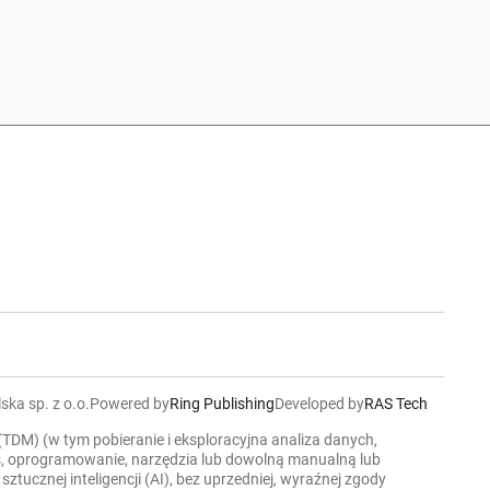
ska sp. z o.o.
Powered by
Ring Publishing
Developed by
RAS Tech
 (TDM) (w tym pobieranie i eksploracyjna analiza danych,
ers, oprogramowanie, narzędzia lub dowolną manualną lub
cznej inteligencji (AI), bez uprzedniej, wyraźnej zgody