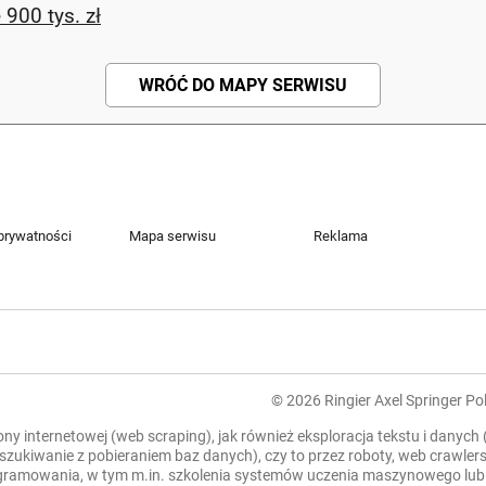
900 tys. zł
WRÓĆ DO MAPY SERWISU
 prywatności
Mapa serwisu
Reklama
© 2026 Ringier Axel Springer Pol
rony internetowej (web scraping), jak również eksploracja tekstu i danych
zeszukiwanie z pobieraniem baz danych), czy to przez roboty, web crawl
mowania, w tym m.in. szkolenia systemów uczenia maszynowego lub sztu