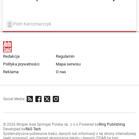
Piotr Karczmarczyk
Redakcja
Regulamin
Polityka prywatności
Mapa serwisu
Reklama
O nas
Social Media:
© 2026 Ringier Axel Springer Polska sp. z o.o.
Powered by
Ring Publishing
Developed by
RAS Tech
Systematyczne pobieranie treści, danych lub informacji z tej strony internetowej
(web scraping), jak również eksploracja tekstu i danych (TDM) (w tym