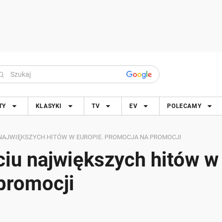
TY
KLASYKI
TV
EV
POLECAMY
 NAJWIĘKSZYCH HITÓW W EUROPIE. PROMOCJA NA PROMOCJI
iu największych hitów w
promocji