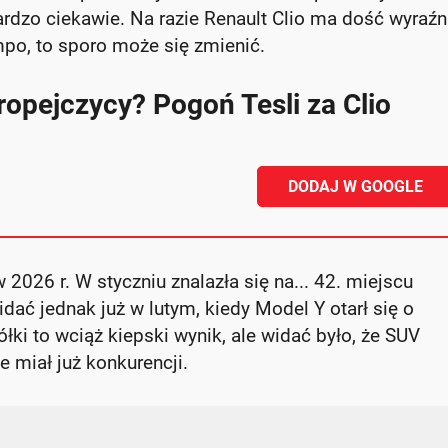
bardzo ciekawie. Na razie Renault Clio ma dość wyraź
empo, to sporo może się zmienić.
opejczycy? Pogoń Tesli za Clio
DODAJ W GOOGLE
2026 r. W styczniu znalazła się na... 42. miejscu
dać jednak już w lutym, kiedy Model Y otarł się o
łki to wciąż kiepski wynik, ale widać było, że SUV
e miał już konkurencji.