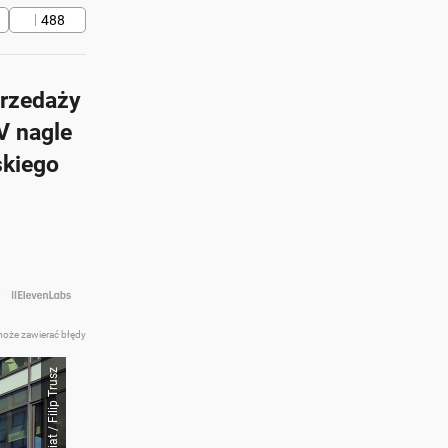
488
przedaży
V nagle
skiego
0 zł.
zł.
at z AI
może zawierać błędy
Auto Świat / Filip Trusz