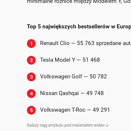
minimalne różnice między Modelem Y, Go
Top 5 największych bestsellerów w Europi
Renault Clio — 55 763 sprzedane aut
1
Tesla Model Y — 51 468
2
Volkswagen Golf — 50 782
3
Nissan Qashqai — 49 748
4
Volkswagen T-Roc — 49 291
5
Dalszy ciąg artykułu pod materiałem wideo