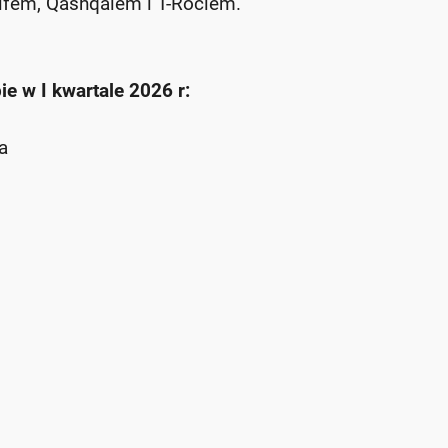
lfem, Qashqaiem i T-Rociem.
e w I kwartale 2026 r:
a