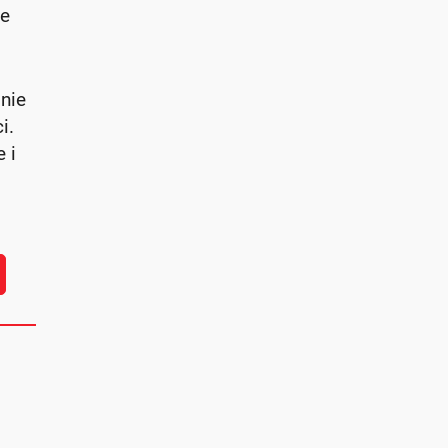
ze
 nie
i.
 i