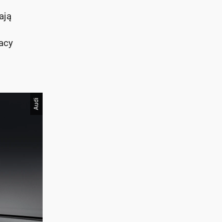
ają
racy
Audi