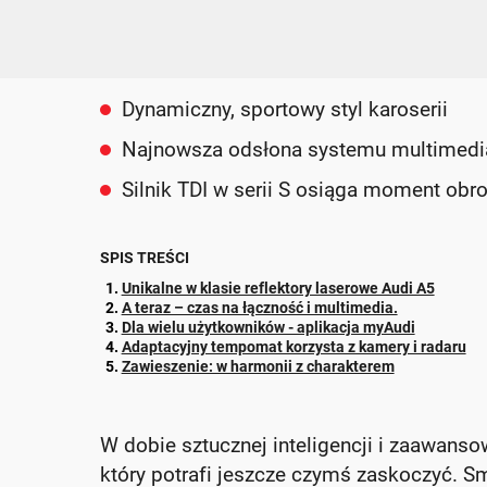
Dynamiczny, sportowy styl karoserii
Najnowsza odsłona systemu multimedi
Silnik TDI w serii S osiąga moment ob
SPIS TREŚCI
Unikalne w klasie reflektory laserowe Audi A5
A teraz – czas na łączność i multimedia.
Dla wielu użytkowników - aplikacja myAudi
Adaptacyjny tempomat korzysta z kamery i radaru
Zawieszenie: w harmonii z charakterem
W dobie sztucznej inteligencji i zaawansow
który potrafi jeszcze czymś zaskoczyć. Sm