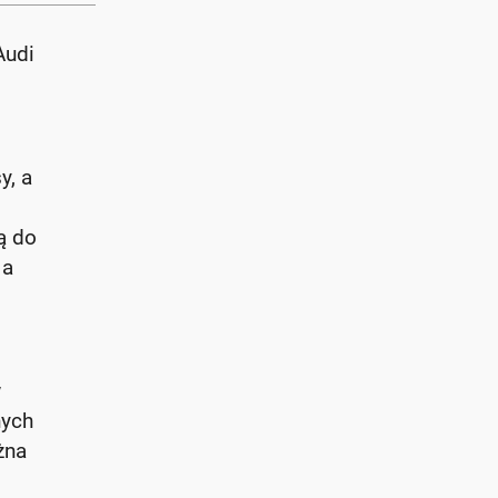
Audi
y, a
ą do
 a
w
nych
żna