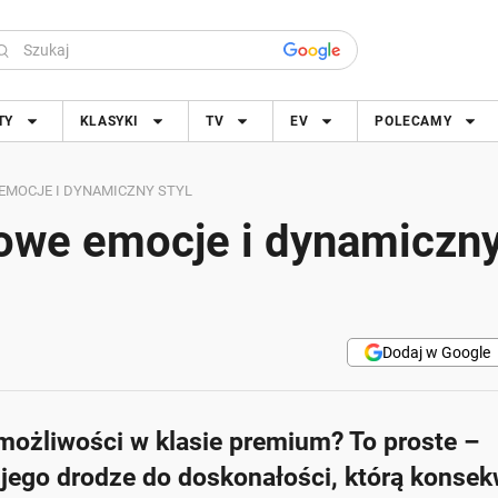
TY
KLASYKI
TV
EV
POLECAMY
EMOCJE I DYNAMICZNY STYL
owe emocje i dynamiczny
Dodaj w Google
możliwości w klasie premium? To proste –
jego drodze do doskonałości, którą konsek