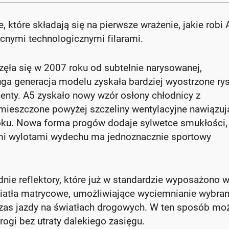
ne, które składają się na pierwsze wrażenie, jakie robi 
nymi technologicznymi filarami.
częła się w 2007 roku od subtelnie narysowanej,
uga generacja modelu zyskała bardziej wyostrzone rys
centy. A5 zyskało nowy wzór osłony chłodnicy z
 umieszczone powyżej szczeliny wentylacyjne nawiązuj
roku. Nowa forma progów dodaje sylwetce smukłości,
nymi wylotami wydechu ma jednoznacznie sportowy
nie reflektory, które już w standardzie wyposażono 
wiatła matrycowe, umożliwiające wyciemnianie wybra
as jazdy na światłach drogowych. W ten sposób mo
ogi bez utraty dalekiego zasięgu.