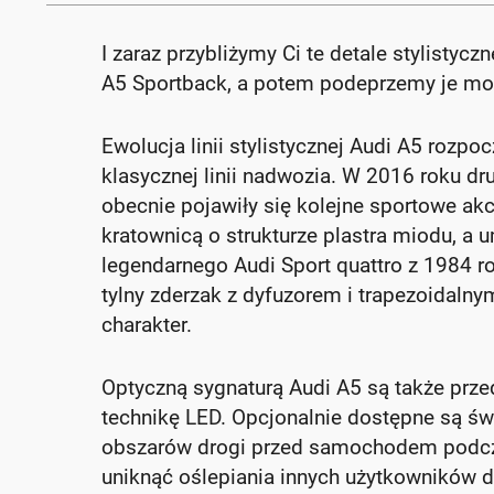
I zaraz przybliżymy Ci te detale stylistycz
A5 Sportback, a potem podeprzemy je moc
Ewolucja linii stylistycznej Audi A5 rozpo
klasycznej linii nadwozia. W 2016 roku dr
obecnie pojawiły się kolejne sportowe ak
kratownicą o strukturze plastra miodu, a
legendarnego Audi Sport quattro z 1984 
tylny zderzak z dyfuzorem i trapezoidal
charakter.
Optyczną sygnaturą Audi A5 są także przed
technikę LED. Opcjonalnie dostępne są ś
obszarów drogi przed samochodem podcz
uniknąć oślepiania innych użytkowników dr