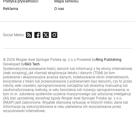
Polityka prywatności
Mapa serwisu
Reklama
O nas
Social Media:
© 2026 Ringier Axel Springer Polska sp. z o.o.
Powered by
Ring Publishing
Developed by
RAS Tech
Systematyczne pobieranie treści, danych lub informacji z tej strony internetowej
(web scraping), jak również eksploracja tekstu i danych (TDM) (w tym
pobieranie i eksploracyjna analiza danych, indeksowanie stron internetowych,
korzystanie z treści lub przeszukiwanie z pobieraniem baz danych), czy to przez
roboty, web crawlers, oprogramowanie, narzędzia lub dowolną manualną lub
zautomatyzowaną metodą, w celu tworzenia lub rozwoju oprogramowania, w
tym m.in. szkolenia systemów uczenia maszynowego lub sztucznej inteligencji
(AI), bez uprzedniej, wyraźnej zgody Ringier Axel Springer Polska sp. z o.o.
(RASP) jest zabronione. Wyjątek stanowią sytuacje, w których treści, dane lub
informacje są wykorzystywane w celu ułatwienia ich wyszukiwania przez
wyszukiwarki internetowe.