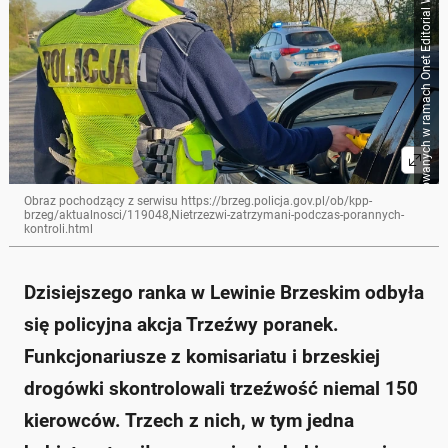
Źródło zbiorcze dla obrazków importowanych w ramach Onet Editorial Workflow
Obraz pochodzący z serwisu https://brzeg.policja.gov.pl/ob/kpp-
brzeg/aktualnosci/119048,Nietrzezwi-zatrzymani-podczas-porannych-
kontroli.html
Dzisiejszego ranka w Lewinie Brzeskim odbyła
się policyjna akcja Trzeźwy poranek.
Funkcjonariusze z komisariatu i brzeskiej
drogówki skontrolowali trzeźwość niemal 150
kierowców. Trzech z nich, w tym jedna