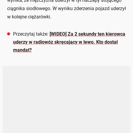
wynika, że mężczyzna uderzył w tył naczepy stojącego
ciągnika siodłowego. W wyniku zderzenia pojazd uderzył
w kolejne ciężarówki.
Przeczytaj także:
[WIDEO] Za 2 sekundy ten kierowca
uderzy w radiowóz skręcający w lewo. Kto dostał
mandat?