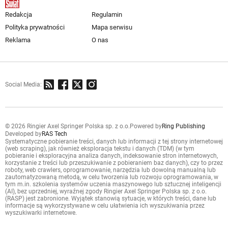
Redakcja
Regulamin
Polityka prywatności
Mapa serwisu
Reklama
O nas
Social Media:
© 2026 Ringier Axel Springer Polska sp. z o.o.
Powered by
Ring Publishing
Developed by
RAS Tech
Systematyczne pobieranie treści, danych lub informacji z tej strony internetowej
(web scraping), jak również eksploracja tekstu i danych (TDM) (w tym
pobieranie i eksploracyjna analiza danych, indeksowanie stron internetowych,
korzystanie z treści lub przeszukiwanie z pobieraniem baz danych), czy to przez
roboty, web crawlers, oprogramowanie, narzędzia lub dowolną manualną lub
zautomatyzowaną metodą, w celu tworzenia lub rozwoju oprogramowania, w
tym m.in. szkolenia systemów uczenia maszynowego lub sztucznej inteligencji
(AI), bez uprzedniej, wyraźnej zgody Ringier Axel Springer Polska sp. z o.o.
(RASP) jest zabronione. Wyjątek stanowią sytuacje, w których treści, dane lub
informacje są wykorzystywane w celu ułatwienia ich wyszukiwania przez
wyszukiwarki internetowe.