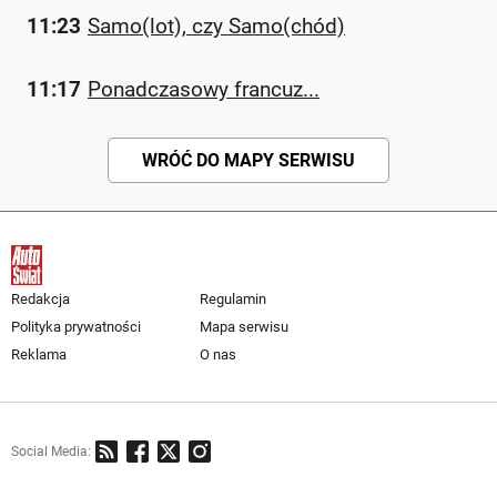
11:23
Samo(lot), czy Samo(chód)
11:17
Ponadczasowy francuz...
WRÓĆ DO MAPY SERWISU
Redakcja
Regulamin
Polityka prywatności
Mapa serwisu
Reklama
O nas
Social Media: