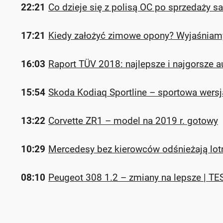
22:21
Co dzieje się z polisą OC po sprzedaży 
17:21
Kiedy założyć zimowe opony? Wyjaśniam
16:03
Raport TÜV 2018: najlepsze i najgorsze 
15:54
Skoda Kodiaq Sportline – sportowa wersj
13:22
Corvette ZR1 – model na 2019 r. gotowy
10:29
Mercedesy bez kierowców odśnieżają lot
08:10
Peugeot 308 1.2 – zmiany na lepsze | TE