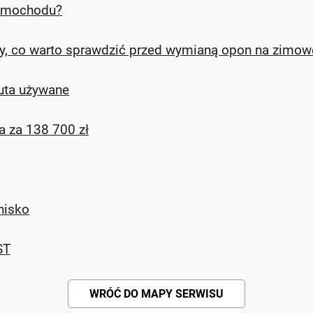
samochodu?
y, co warto sprawdzić przed wymianą opon na zimow
auta używane
a za 138 700 zł
nisko
ST
WRÓĆ DO MAPY SERWISU