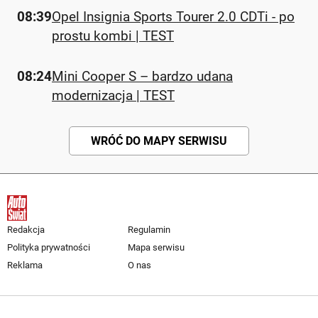
08:39
Opel Insignia Sports Tourer 2.0 CDTi - po
prostu kombi | TEST
08:24
Mini Cooper S – bardzo udana
modernizacja | TEST
WRÓĆ DO MAPY SERWISU
Redakcja
Regulamin
Polityka prywatności
Mapa serwisu
Reklama
O nas