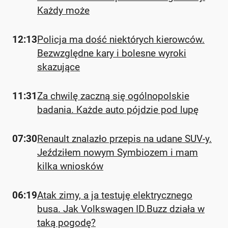
Każdy może
12:13
Policja ma dość niektórych kierowców.
Bezwzględne kary i bolesne wyroki
skazujące
11:31
Za chwilę zaczną się ogólnopolskie
badania. Każde auto pójdzie pod lupę
07:30
Renault znalazło przepis na udane SUV-y.
Jeździłem nowym Symbiozem i mam
kilka wniosków
06:19
Atak zimy, a ja testuję elektrycznego
busa. Jak Volkswagen ID.Buzz działa w
taką pogodę?