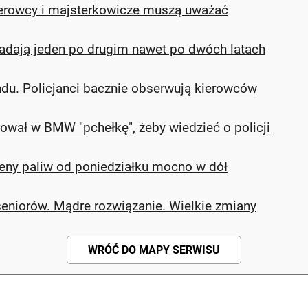
ierowcy i majsterkowicze muszą uważać
padają jeden po drugim nawet po dwóch latach
du. Policjanci bacznie obserwują kierowców
wał w BMW "pchełkę", żeby wiedzieć o policji
Ceny paliw od poniedziałku mocno w dół
seniorów. Mądre rozwiązanie. Wielkie zmiany
WRÓĆ DO MAPY SERWISU