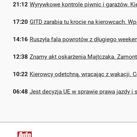
21:12
Wyrywkowe kontrole piwnic i garażów. K
17:20
GITD zarabia tu krocie na kierowcach. W
14:16
Ruszyła fala powrotów z długiego weeken
12:38
Znamy akt oskarżenia Majtczaka. Zamonto
10:22
Kierowcy odetchną, wracając z wakacji. 
06:48
Jest decyzja UE w sprawie prawa jazdy i 