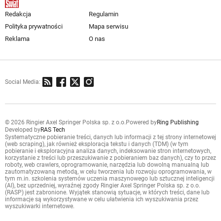
Redakcja
Regulamin
Polityka prywatności
Mapa serwisu
Reklama
O nas
Social Media:
© 2026 Ringier Axel Springer Polska sp. z o.o.
Powered by
Ring Publishing
Developed by
RAS Tech
Systematyczne pobieranie treści, danych lub informacji z tej strony internetowej
(web scraping), jak również eksploracja tekstu i danych (TDM) (w tym
pobieranie i eksploracyjna analiza danych, indeksowanie stron internetowych,
korzystanie z treści lub przeszukiwanie z pobieraniem baz danych), czy to przez
roboty, web crawlers, oprogramowanie, narzędzia lub dowolną manualną lub
zautomatyzowaną metodą, w celu tworzenia lub rozwoju oprogramowania, w
tym m.in. szkolenia systemów uczenia maszynowego lub sztucznej inteligencji
(AI), bez uprzedniej, wyraźnej zgody Ringier Axel Springer Polska sp. z o.o.
(RASP) jest zabronione. Wyjątek stanowią sytuacje, w których treści, dane lub
informacje są wykorzystywane w celu ułatwienia ich wyszukiwania przez
wyszukiwarki internetowe.