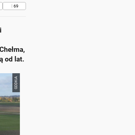
69
i
 Chełma,
 od lat.
GDDKiA