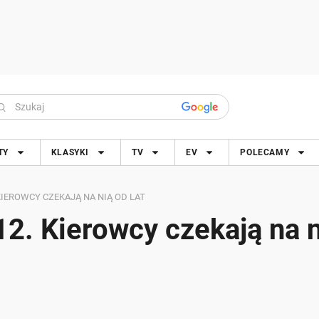
TY
KLASYKI
TV
EV
POLECAMY
IEROWCY CZEKAJĄ NA NIĄ OD LAT
2. Kierowcy czekają na n