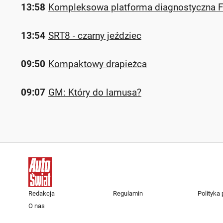
13:58
Kompleksowa platforma diagnostyczna 
13:54
SRT8 - czarny jeździec
09:50
Kompaktowy drapieżca
09:07
GM: Który do lamusa?
Redakcja
Regulamin
Polityka
O nas