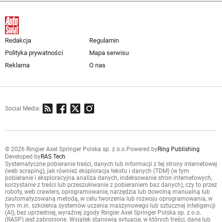
Redakcja
Regulamin
Polityka prywatności
Mapa serwisu
Reklama
O nas
Social Media:
© 2026 Ringier Axel Springer Polska sp. z o.o.
Powered by
Ring Publishing
Developed by
RAS Tech
Systematyczne pobieranie treści, danych lub informacji z tej strony internetowej
(web scraping), jak również eksploracja tekstu i danych (TDM) (w tym
pobieranie i eksploracyjna analiza danych, indeksowanie stron internetowych,
korzystanie z treści lub przeszukiwanie z pobieraniem baz danych), czy to przez
roboty, web crawlers, oprogramowanie, narzędzia lub dowolną manualną lub
zautomatyzowaną metodą, w celu tworzenia lub rozwoju oprogramowania, w
tym m.in. szkolenia systemów uczenia maszynowego lub sztucznej inteligencji
(AI), bez uprzedniej, wyraźnej zgody Ringier Axel Springer Polska sp. z o.o.
(RASP) jest zabronione. Wyjątek stanowią sytuacje, w których treści, dane lub