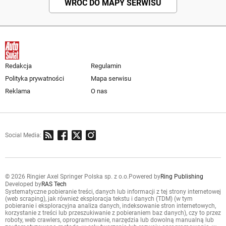
WRÓĆ DO MAPY SERWISU
Redakcja
Regulamin
Polityka prywatności
Mapa serwisu
Reklama
O nas
Social Media:
© 2026 Ringier Axel Springer Polska sp. z o.o.
Powered by
Ring Publishing
Developed by
RAS Tech
Systematyczne pobieranie treści, danych lub informacji z tej strony internetowej
(web scraping), jak również eksploracja tekstu i danych (TDM) (w tym
pobieranie i eksploracyjna analiza danych, indeksowanie stron internetowych,
korzystanie z treści lub przeszukiwanie z pobieraniem baz danych), czy to przez
roboty, web crawlers, oprogramowanie, narzędzia lub dowolną manualną lub