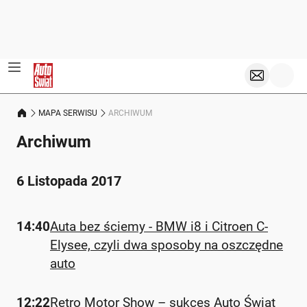
MAPA SERWISU
ARCHIWUM
Archiwum
6 Listopada 2017
14:40
Auta bez ściemy - BMW i8 i Citroen C-
Elysee, czyli dwa sposoby na oszczędne
auto
12:22
Retro Motor Show – sukces Auto Świat