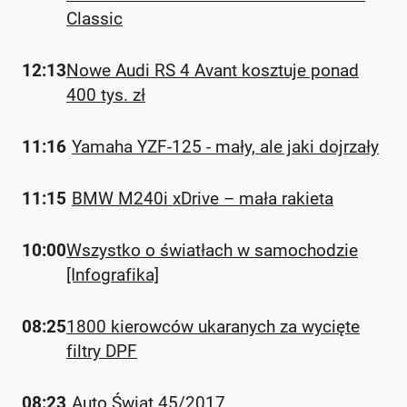
Classic
12:13
Nowe Audi RS 4 Avant kosztuje ponad
400 tys. zł
11:16
Yamaha YZF-125 - mały, ale jaki dojrzały
11:15
BMW M240i xDrive – mała rakieta
10:00
Wszystko o światłach w samochodzie
[Infografika]
08:25
1800 kierowców ukaranych za wycięte
filtry DPF
08:23
Auto Świat 45/2017