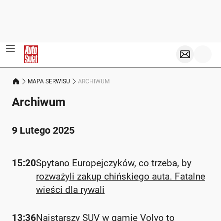
MAPA SERWISU
ARCHIWUM
Archiwum
9 Lutego 2025
15:20
Spytano Europejczyków, co trzeba, by
rozważyli zakup chińskiego auta. Fatalne
wieści dla rywali
13:36
Najstarszy SUV w gamie Volvo to