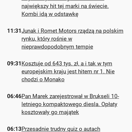
największy hit tej marki na świecie.
Kombi idą w odstawkę
11:31
Junak i Romet Motors rządzą na polskim
rynku, który rośnie w
nieprawdopodobnym tempie
09:31
Kosztuje od 643 tys. zł, a i tak w tym
europejskim kraju jest hitem nr 1. Nie
chodzi o Monako
06:46
Pan Marek zarejestrował w Brukseli 10-
letniego kompaktowego diesla. Opłaty
kosztowały go majątek
06:13
Przesadnie trudny quiz o autach