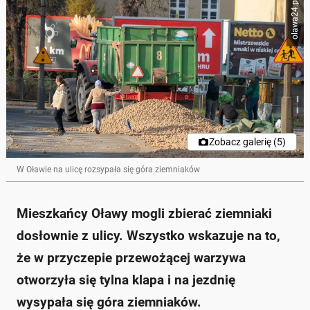
olawa24.pl
Zobacz galerię (5)
W Oławie na ulicę rozsypała się góra ziemniaków
Mieszkańcy Oławy mogli zbierać ziemniaki
dosłownie z ulicy. Wszystko wskazuje na to,
że w przyczepie przewożącej warzywa
otworzyła się tylna klapa i na jezdnię
wysypała się góra ziemniaków.