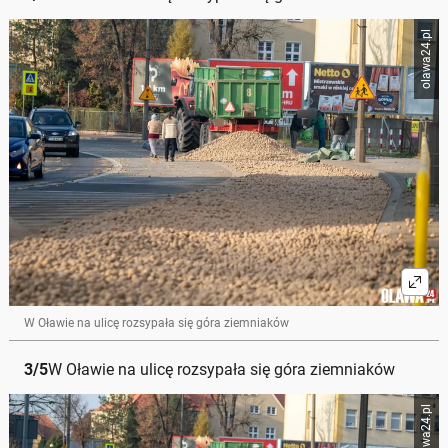
olawa24.pl
W Oławie na ulicę rozsypała się góra ziemniaków
3
/
5
W Oławie na ulicę rozsypała się góra ziemniaków
olawa24.pl