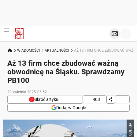
WIADOMOŚCI
AKTUALNOŚCI
AŻ 13 FIRM CHCE ZBUDOWAĆ WAŻN
Aż 13 firm chce zbudować ważną
obwodnicę na Śląsku. Sprawdzamy
PB100
20 kwietnia 2025, 06:52
Skróć artykuł
403
Dodaj w Google
Poniżej streszczenie artykułu:
GDDKiA
Skrót przygotowany przez Onet Czat z AI, może zawierać błędy.
GDDKiA ogłosiła, że 13 firm chce zbudować nową