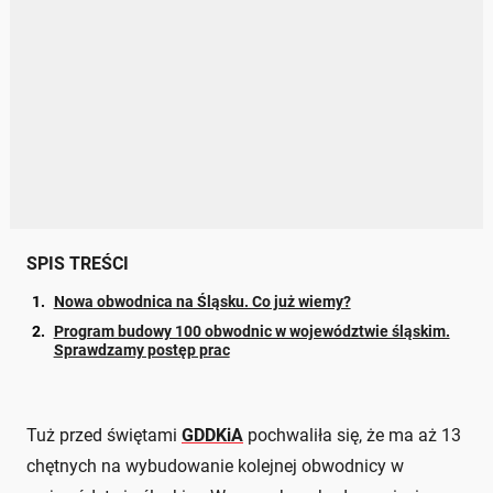
SPIS TREŚCI
Nowa obwodnica na Śląsku. Co już wiemy?
Program budowy 100 obwodnic w województwie śląskim.
Sprawdzamy postęp prac
Tuż przed świętami
GDDKiA
pochwaliła się, że ma aż 13
chętnych na wybudowanie kolejnej obwodnicy w