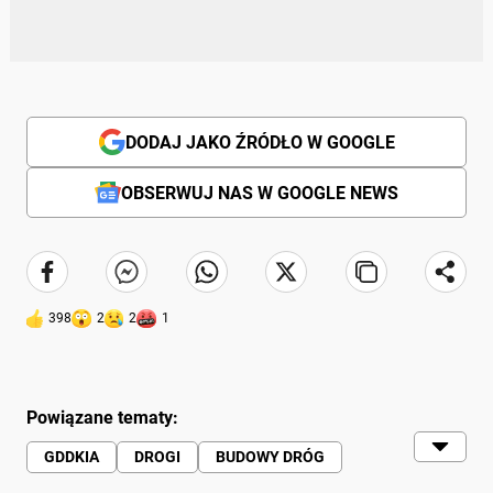
DODAJ JAKO ŹRÓDŁO W GOOGLE
OBSERWUJ NAS W GOOGLE NEWS
398
2
2
1
Powiązane tematy:
GDDKIA
DROGI
BUDOWY DRÓG
OBWODNICA