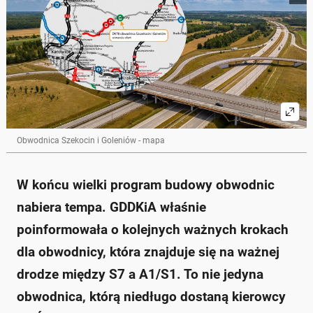
obwodnicę na Śląsku, która ma długość 13,1 km.
Obwodnica poprawi ruch w regionie, a jej budowa ma
zakończyć się w ciągu 22 miesięcy, z wyłączeniem
zimy.
Trasa będzie jednojezdniowa z dwoma pasami, z
odcinkami dwujezdniowymi oraz licznymi obiektami
inżynierskimi.
Inwestycja jest częścią rządowego Programu
budowy 100 obwodnic, który ma na celu zwiększenie
bezpieczeństwa i przepustowości dróg.
Obwodnica Szekocin i Goleniów - mapa
Budowa obwodnicy Szczekocin i Goleniów jest
częścią większego projektu przebudowy DK78 w
województwie śląskim do 2029 roku.
W końcu wielki program budowy obwodnic
Zapytaj o więcej Onet Czat z AI
nabiera tempa. GDDKiA właśnie
poinformowała o kolejnych ważnych krokach
dla obwodnicy, która znajduje się na ważnej
drodze między S7 a A1/S1. To nie jedyna
obwodnica, którą niedługo dostaną kierowcy