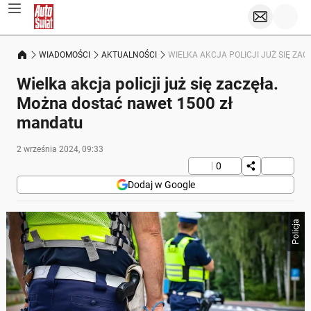
WIADOMOŚCI
AKTUALNOŚCI
WIELKA AKCJA POLICJI JUŻ SIĘ Z
Wielka akcja policji już się zaczęła.
Można dostać nawet 1500 zł
mandatu
2 września 2024, 09:33
0
Dodaj w Google
Policja