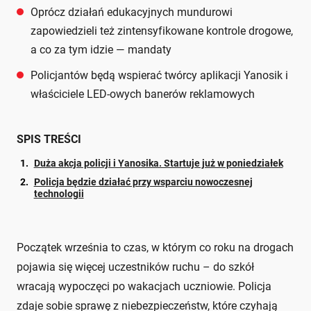
Oprócz działań edukacyjnych mundurowi
zapowiedzieli też zintensyfikowane kontrole drogowe,
a co za tym idzie — mandaty
Policjantów będą wspierać twórcy aplikacji Yanosik i
właściciele LED-owych banerów reklamowych
SPIS TREŚCI
Duża akcja policji i Yanosika. Startuje już w poniedziałek
Policja będzie działać przy wsparciu nowoczesnej
technologii
Początek września to czas, w którym co roku na drogach
pojawia się więcej uczestników ruchu – do szkół
wracają wypoczęci po wakacjach uczniowie. Policja
zdaje sobie sprawę z niebezpieczeństw, które czyhają