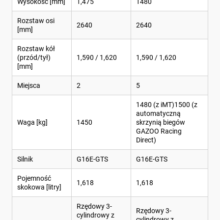
Wysokość [mm]
1,475
1480
Rozstaw osi
2640
2640
[mm]
Rozstaw kół
(przód/tył)
1,590 / 1,620
1,590 / 1,620
[mm]
Miejsca
2
5
1480 (z iMT)1500 (z
automatyczną
Waga [kg]
1450
skrzynią biegów
GAZOO Racing
Direct)
Silnik
G16E-GTS
G16E-GTS
Pojemność
1,618
1,618
skokowa [litry]
Rzędowy 3-
Rzędowy 3-
cylindrowy z
cylindrowy z