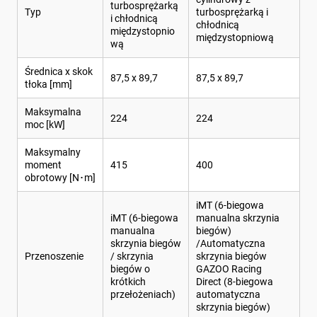
turbosprężarką
Typ
turbosprężarką i
i chłodnicą
chłodnicą
międzystopnio
międzystopniową
wą
Średnica x skok
87,5 x 89,7
87,5 x 89,7
tłoka [mm]
Maksymalna
224
224
moc [kW]
Maksymalny
moment
415
400
obrotowy [N･m]
iMT (6-biegowa
iMT (6-biegowa
manualna skrzynia
manualna
biegów)
skrzynia biegów
/Automatyczna
Przenoszenie
/ skrzynia
skrzynia biegów
biegów o
GAZOO Racing
krótkich
Direct (8-biegowa
przełożeniach)
automatyczna
skrzynia biegów)