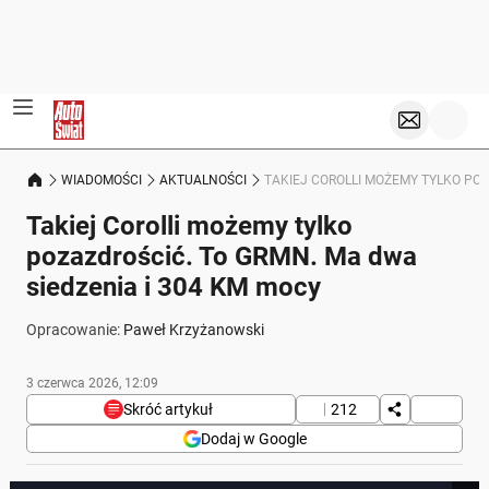
WIADOMOŚCI
AKTUALNOŚCI
TAKIEJ COROLLI MOŻEMY TYLKO POZ
Takiej Corolli możemy tylko
pozazdrościć. To GRMN. Ma dwa
siedzenia i 304 KM mocy
Opracowanie:
Paweł Krzyżanowski
3 czerwca 2026, 12:09
Skróć artykuł
212
Dodaj w Google