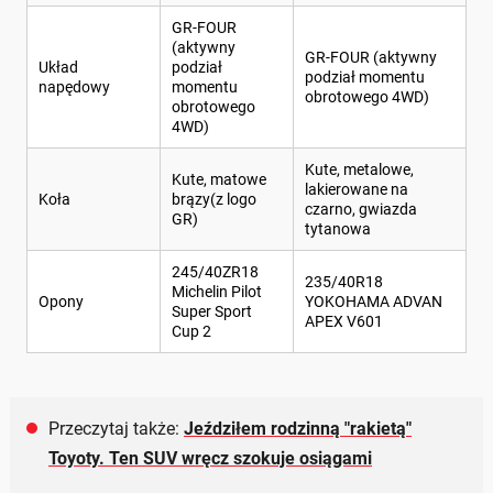
GR-FOUR
(aktywny
GR-FOUR (aktywny
Układ
podział
podział momentu
napędowy
momentu
obrotowego 4WD)
obrotowego
4WD)
Kute, metalowe,
Kute, matowe
lakierowane na
Koła
brązy(z logo
czarno, gwiazda
GR)
tytanowa
245/40ZR18
235/40R18
Michelin Pilot
Opony
YOKOHAMA ADVAN
Super Sport
APEX V601
Cup 2
Przeczytaj także:
Jeździłem rodzinną "rakietą"
Toyoty. Ten SUV wręcz szokuje osiągami