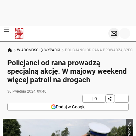
WIADOMOŚCI
WYPADKI
POLICJANCI OD RANA PROWADZĄ SPECJ
Policjanci od rana prowadzą
specjalną akcję. W majowy weekend
więcej patroli na drogach
30 kwietnia 2024, 09:40
0
Dodaj w Google