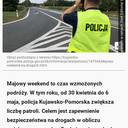
Źródło zbiorcze dla obrazków importowanych w ramach Onet Editorial Workflow
Obraz pochodzący z serwisu https://kujawsko-
pomorska.policja.gov.pl/kb/informacje/wiadomosci/147544,Majowy-
weekend-na-drogach.html
Majowy weekend to czas wzmożonych
podróży. W tym roku, od 30 kwietnia do 6
maja, policja Kujawsko-Pomorska zwiększa
liczbę patroli. Celem jest zapewnienie
bezpieczeństwa na drogach w obliczu