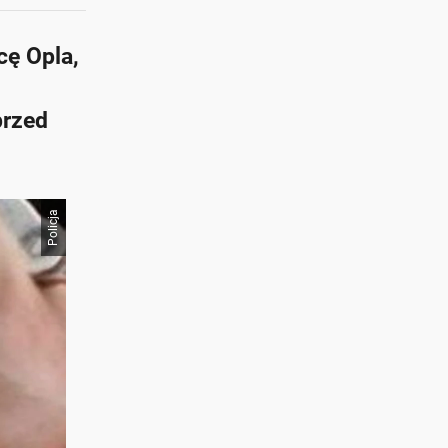
cę Opla,
przed
Policja