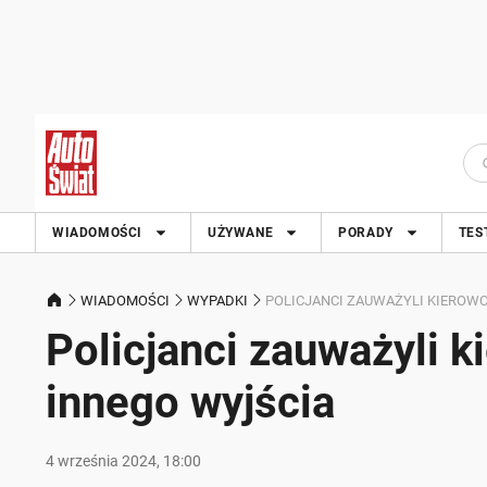
WIADOMOŚCI
UŻYWANE
PORADY
TES
WIADOMOŚCI
WYPADKI
POLICJANCI ZAUWAŻYLI KIEROWCĘ
Policjanci zauważyli k
innego wyjścia
4 września 2024, 18:00