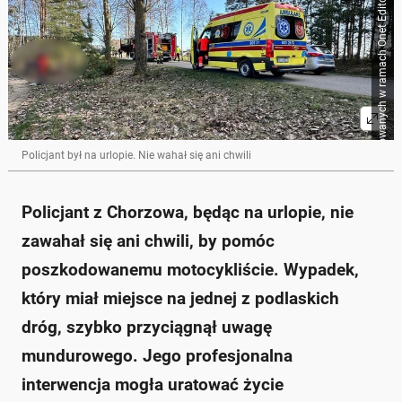
Źródło zbiorcze dla obrazków importowanych w ramach Onet Editorial Workflow
Policjant był na urlopie. Nie wahał się ani chwili
Policjant z Chorzowa, będąc na urlopie, nie
zawahał się ani chwili, by pomóc
poszkodowanemu motocykliście. Wypadek,
który miał miejsce na jednej z podlaskich
dróg, szybko przyciągnął uwagę
mundurowego. Jego profesjonalna
interwencja mogła uratować życie