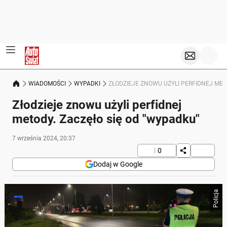
WIADOMOŚCI
WYPADKI
ZŁODZIEJE ZNOWU UŻYLI PERFIDNEJ MET
Złodzieje znowu użyli perfidnej
metody. Zaczęło się od "wypadku"
7 września 2024, 20:37
0
Dodaj w Google
Policja