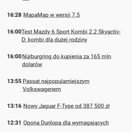
16:28
MapaMap w wersji 7.5
16:00
Test Mazdy 6 Sport Kombi 2.2 Skyactiv-
D: kombi dla dużej rodziny
16:00
Nürburgring do kupienia za 165 mln
dolarów
13:55
Passat najpopularniejszym
Volkswagenem
13:16
Nowy Jaguar F-Type od 387 500 zł
12:31
Opona Dunlopa dla wymagających