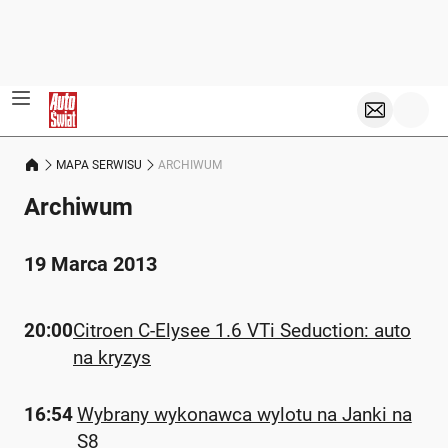
MAPA SERWISU
ARCHIWUM
Archiwum
19 Marca 2013
20:00
Citroen C-Elysee 1.6 VTi Seduction: auto
na kryzys
16:54
Wybrany wykonawca wylotu na Janki na
S8