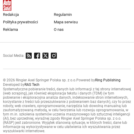
Redakcja
Regulamin
Polityka prywatności
Mapa serwisu
Reklama
O nas
Social Media:
© 2026 Ringier Axel Springer Polska sp. z o.o.
Powered by
Ring Publishing
Developed by
RAS Tech
Systematyczne pobieranie treści, danych lub informacji z tej strony internetowej
(web scraping), jak również eksploracja tekstu i danych (TDM) (w tym
pobieranie i eksploracyjna analiza danych, indeksowanie stron internetowych,
korzystanie z treści lub przeszukiwanie z pobieraniem baz danych), czy to przez
roboty, web crawlers, oprogramowanie, narzędzia lub dowolną manualną lub
zautomatyzowaną metodą, w celu tworzenia lub rozwoju oprogramowania, w
tym m.in. szkolenia systemów uczenia maszynowego lub sztucznej inteligencji
(AI), bez uprzedniej, wyraźnej zgody Ringier Axel Springer Polska sp. z o.o.
(RASP) jest zabronione. Wyjątek stanowią sytuacje, w których treści, dane lub
informacje są wykorzystywane w celu ułatwienia ich wyszukiwania przez
wyszukiwarki internetowe.