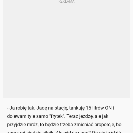
- Ja robię tak. Jadę na stację, tankuję 15 litrów ON i
dolewam tyle samo "frytek". Teraz jeżdżę, ale jak
przyjdzie mróz, to będzie trzeba zmieniać proporcje, bo
zaraz mi siądzie silnik. Ale widzisz pan? Da się jeździć.