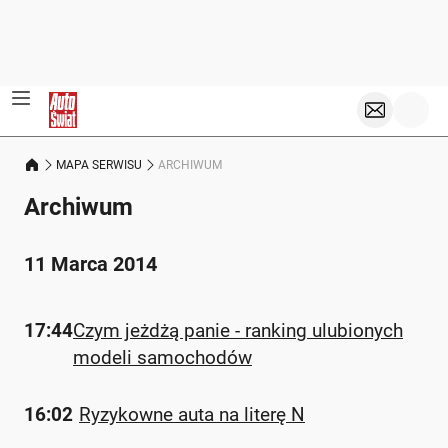
MAPA SERWISU
ARCHIWUM
Archiwum
11 Marca 2014
17:44
Czym jeżdżą panie - ranking ulubionych
modeli samochodów
16:02
Ryzykowne auta na literę N