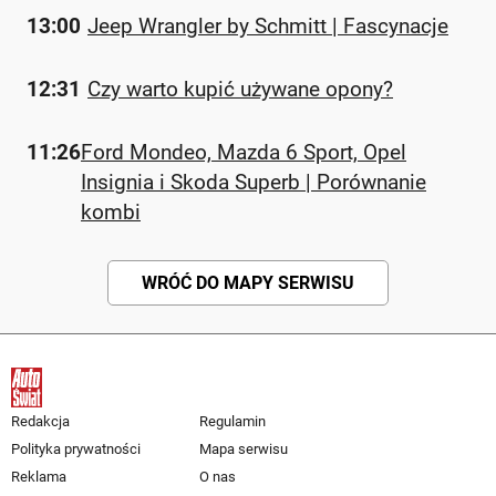
13:00
Jeep Wrangler by Schmitt | Fascynacje
12:31
Czy warto kupić używane opony?
11:26
Ford Mondeo, Mazda 6 Sport, Opel
Insignia i Skoda Superb | Porównanie
kombi
WRÓĆ DO MAPY SERWISU
Redakcja
Regulamin
Polityka prywatności
Mapa serwisu
Reklama
O nas