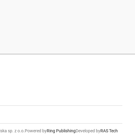
ska sp. z o.o.
Powered by
Ring Publishing
Developed by
RAS Tech