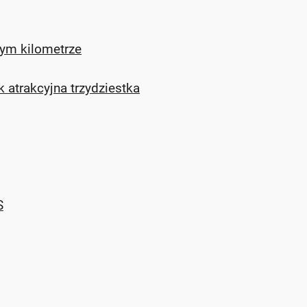
dym kilometrze
 atrakcyjna trzydziestka
S