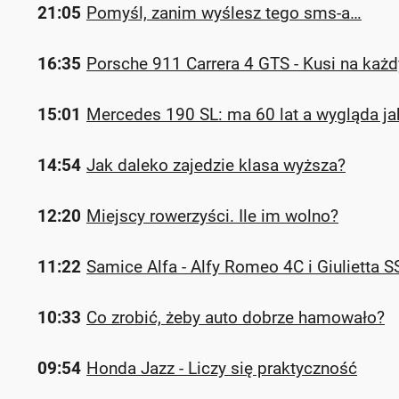
21:05
Pomyśl, zanim wyślesz tego sms-a…
16:35
Porsche 911 Carrera 4 GTS - Kusi na każ
15:01
Mercedes 190 SL: ma 60 lat a wygląda jak
14:54
Jak daleko zajedzie klasa wyższa?
12:20
Miejscy rowerzyści. Ile im wolno?
11:22
Samice Alfa - Alfy Romeo 4C i Giulietta S
10:33
Co zrobić, żeby auto dobrze hamowało?
09:54
Honda Jazz - Liczy się praktyczność