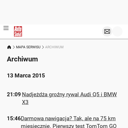
MAPA SERWISU
ARCHIWUM
Archiwum
13 Marca 2015
21:09
Nadjeżdża groźny rywal Audi Q5 i BMW
X3
15:46
Darmowa nawigacja? Tak, ale na 75 km
miesięcznie. Pierwszy test TomTom GO