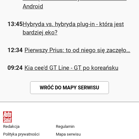
Android
13:45
Hybryda vs. hybryda plug-in - która jest
bardziej eko?
12:34
Pierwszy Prius: to od niego się zaczęło…
09:24
Kia cee'd GT Line - GT po koreańsku
WRÓĆ DO MAPY SERWISU
Redakcja
Regulamin
Polityka prywatności
Mapa serwisu